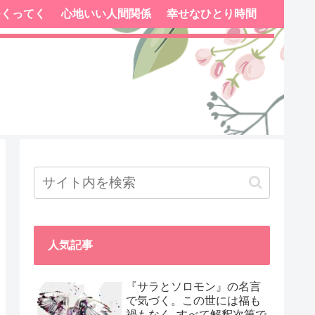
つくってく
心地いい人間関係
幸せなひとり時間
人気記事
『サラとソロモン』の名言
で気づく。この世には福も
禍もなく､すべて解釈次第で