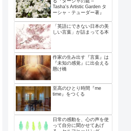
る『ターシャの庭 –
Tasha’s Artistic Garden タ
ーシャ・テューダー著』
「英語にできない日本の美
しい言葉」が詰まってる本
作家の生み出す『言葉』は
『未知の感覚』に出会える
懸け橋
至高のひとり時間『me
time』をつくる
日常の感動を、心の声を使
って自分に聞かせてあげ