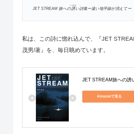
いざな
JET STREAM 旅への
誘
い詩集ー遠い地平線が消えてー 
私は、この詩に惚れ込んで、『JET STREA
茂男/著』を、毎日眺めています。
JET STREAM旅へ
Amazonで見る