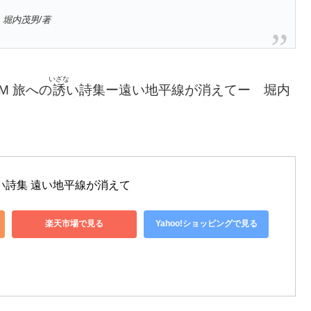
堀内茂男/著
いざな
M 旅への
誘
い詩集ー遠い地平線が消えてー 堀内
の誘い詩集 遠い地平線が消えて
楽天市場で見る
Yahoo!ショッピングで見る