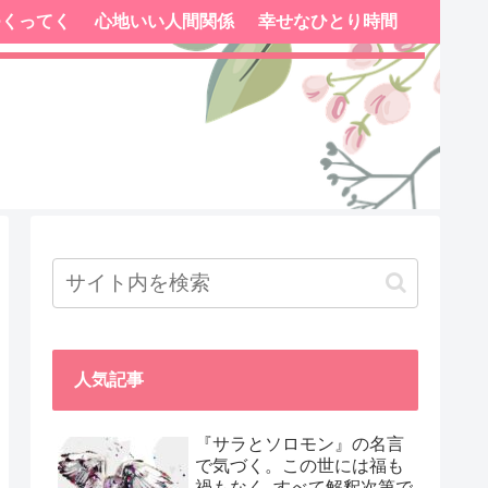
つくってく
心地いい人間関係
幸せなひとり時間
人気記事
『サラとソロモン』の名言
で気づく。この世には福も
禍もなく､すべて解釈次第で