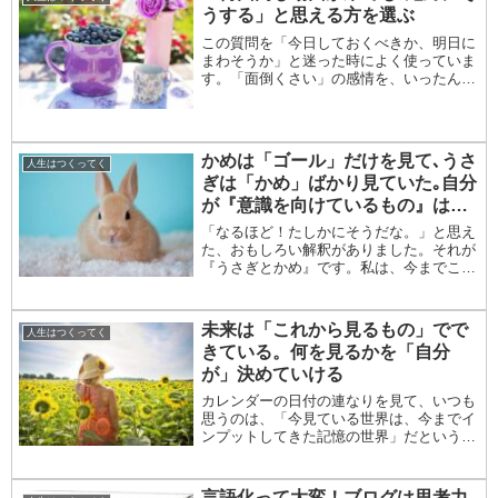
うする」と思える方を選ぶ
この質問を「今日しておくべきか、明日に
まわそうか」と迷った時によく使っていま
す。「面倒くさい」の感情を、いったん度
外視した答えが出るので、自分にとって良
い選択につながりやすいからです。他に
も、食べたいものを我慢するときにも有効
です。ただ単に...
かめは「ゴール」だけを見て､うさ
人生はつくってく
ぎは「かめ」ばかり見ていた｡自分
が『意識を向けているもの』は何
か？
「なるほど！たしかにそうだな。」と思え
た、おもしろい解釈がありました。それが
『うさぎとかめ』です。私は、今までこの
童話の教訓は、どんなに優勢でも油断して
はいけない一歩一歩、コツコツと、前に進
み続けることを、教えてくれているんだな
未来は「これから見るもの」でで
人生はつくってく
と思っていま...
きている。何を見るかを「自分
が」決めていける
カレンダーの日付の連なりを見て、いつも
思うのは、「今見ている世界は、今までイ
ンプットしてきた記憶の世界」だというこ
とです。なぜなら、今まで溜めてきた「記
憶が」、今見ている現実の「解釈の元」と
なっているからです。100年カレンダーで
言語化って大変！ブログは思考力