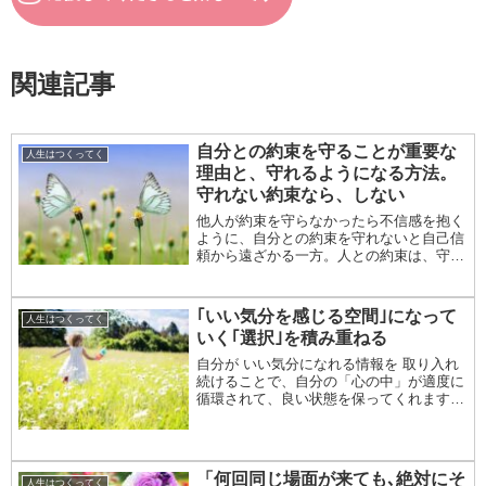
関連記事
自分との約束を守ることが重要な
人生はつくってく
理由と、守れるようになる方法。
守れない約束なら、しない
他人が約束を守らなかったら不信感を抱く
ように、自分との約束を守れないと自己信
頼から遠ざかる一方。人との約束は、守る
ことを前提にして慎重に結ぶけれど、自分
との約束となると守れたらいいなくらいの
安易な気持ちで結んでしまっていません
｢いい気分を感じる空間｣になって
人生はつくってく
か？
いく｢選択｣を積み重ねる
自分が いい気分になれる情報を 取り入れ
続けることで、自分の「心の中」が適度に
循環されて、良い状態を保ってくれます。
そのためには、「ときめくもの」に囲まれ
る空間で 日々を過ごせるようにしていき
ます。ミニマリストにならなくていい～
選ぶべきは...
「何回同じ場面が来ても､絶対にそ
人生はつくってく