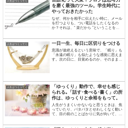
人生はつくってく
見ると、そ...
を磨く最強のツール。学生時代に
やっておきたかった
なぜ、何かを相手に伝えたい時に、メール
を打つよりも、つい電話をしたくなるの
か？それは、“ 楽だから ”ということを、
あらためて感じました。伝えたいことを
「文章に変換する」というのは、「考え
る」という作業をともないます。それが面
一日一生、毎日に区切りをつける
人生はつくってく
倒くさいのです...
意識が途絶えるという意味で、「眠り」も
「永遠の眠り」も似たような感覚に思えま
す。次の日に、目覚めるのか、そのまま目
覚めないかの違いだからです。いつ眠りに
入ったのかは、自分では決して分かりませ
ん。眠気とともに、記憶が時間軸を無視し
てあべこべに...
「ゆっくり」動作で、幸せも感じ
人生はつくってく
られる｡「話す･食べる･書く」の所
作は、ゆっくりと余裕をもって。
人生がうまくいかないなと思うときは、焦
っていたり、バタバタとせわしくなく動い
て、目の前のことばかりに気が向いて、周
りが見えなくなっていることが多いように
思います。スポーツ選手のスランプもそう
ですが、どんなに優秀な人でも調子が悪く