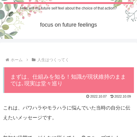
How will my future self feel about the choice of that action?
focus on future feelings
ホーム
人生はつくってく
まずは、仕組みを知る！知識が現状維持のまま
では､現実は堂々巡り
2022.10.07
2022.10.09
これは、パワハラやモラハラに悩んでいた当時の自分に伝
えたいメッセージです。
・・