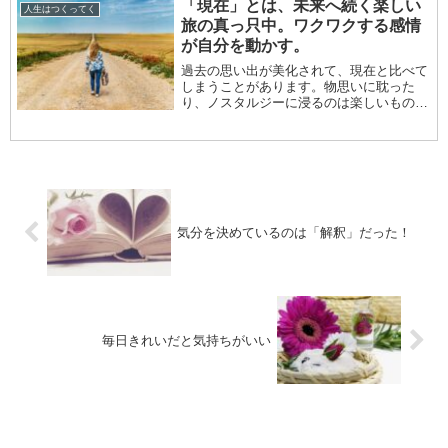
「現在」とは、未来へ続く楽しい
人生はつくってく
なるときは、...
旅の真っ只中。ワクワクする感情
が自分を動かす。
過去の思い出が美化されて、現在と比べて
しまうことがあります。物思いに耽った
り、ノスタルジーに浸るのは楽しいもので
す。懐かしいという感情は、安心感や 幸
福感を与えてくれるからです。ノスタルジ
ーは、重力のように、人の心を引き付ける
強い力があり...
気分を決めているのは「解釈」だった！
毎日きれいだと気持ちがいい