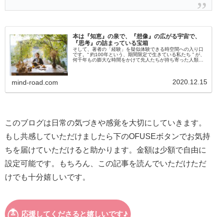
本は『知恵』の泉で、『想像』の広がる宇宙で、
『思考』の詰まっている宝箱
そして、著者の「経験」を疑似体験できる時空間への入り口
です。“ 約100年という、期間限定で生きている私たち ” が、
何千年もの膨大な時間をかけて先人たちが持ち寄った人類の
叡智を、ほんの数時間で教えてもらえる夢の道具が、『本』
なのです。本を...
2020.12.15
mind-road.com
このブログは日常の気づきや感覚を大切にしていきます。
もし共感していただけましたら下のOFUSEボタンでお気持
ちを届けていただけると助かります。金額は少額で自由に
設定可能です。もちろん、この記事を読んでいただけただ
けでも十分嬉しいです。