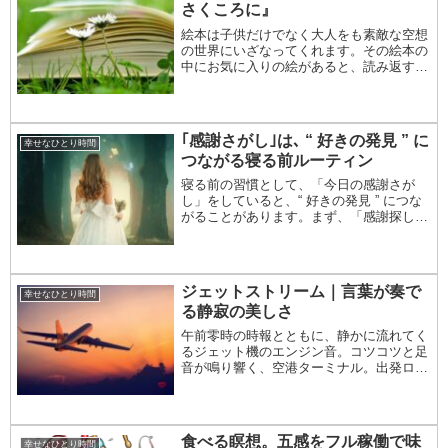
さくころに』
絵本は子供だけでなく大人をも素敵な空想
の世界にいざなってくれます。その絵本の
中にお気に入りの絵があると、読み返すた
びに心ときめく瞬間も味わえます。この絵
本「はながさくころに」は、芭蕉みどりさ
んの 「ティモシーとサラの絵本」シリー
ズ の中の作...
｢感謝さがし｣は､ “ 好きの発見 ” に
幸せなひとり時間
つながる寝る前ルーティン
寝る前の習慣として、「今日の感謝さが
し」をしていると、“ 好きの発見 ” につな
がることがあります。まず、「感謝探し」
を毎日することで、いろんな感謝に目が向
くようになります。どんな小さなことでも
「ありがとう」という気持ちになっていき
ます。す...
ジェットストリーム｜言葉が奏で
幸せなひとり時間
る静寂の美しさ
午前零時の時報とともに、静かに流れてく
るジェット機のエンジン音。コツコツと足
音が鳴り響く、空港ターミナル。出発ロビ
ーで待っている時の “ あのワクワク感 ” が
蘇り、胸は高まります。おなじみのメロデ
ィー「ミスター・ロンリー」が流れてくる
と、...
食べる瞑想。五感をフル稼働で味
幸せなひとり時間