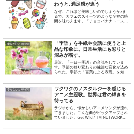
わうと､満足感が違う
なぜ、これほど美味しいのでしょうか♪ま
るで、カフェのスイーツのような至福の時
間を味わえます。「チョコバナナトースト
& バニラアイスのせ」は、私に驚きと発見
を与えてくれました。作り方は、いたって
簡単。「食パン」に、「生バナナ」の輪切
りを並べ...
「季語」を手紙や会話に使うと上
幸せなひとり時間
品な印象に。日常生活にも彩りと
深みが増す。
最近、「一日一季語」の音読をしていま
す。季節の移り変わりの繊細な変化が込め
られた、季節の「言葉による表現」を知る
ことで、自然が織りなす美しさ、儚さ、切
なさ、侘しさ、寂しさの情緒が、感覚によ
みがえってきます。季語とされている「こ
ワクワクのノスタルジーを感じる
幸せなひとり時間
とば」は、辞書...
アニメ主題歌。世界は君の輝きを
待ってる
ラジオから、懐かしいアニメソングが流れ
てきました。こんな曲がピックアップされ
ていました。Get Wild / TM NETWORKタ
ッチ / 岩崎良美悲しみよこんにちは / 斉藤
由貴恋しさと せつなさと 心強さと / 篠原
涼子 with t...