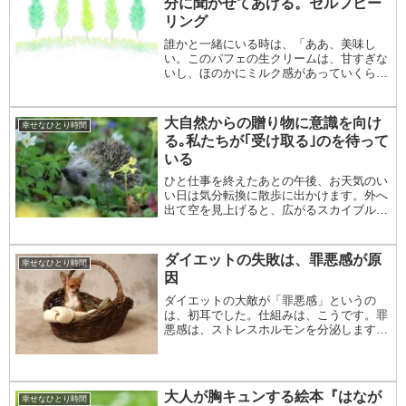
分に聞かせてあげる。セルフヒー
リング
誰かと一緒にいる時は、「ああ、美味し
い。このパフェの生クリームは、甘すぎな
いし、ほのかにミルク感があっていくらで
も食べられるね！」とか、「ああ、涼し
い。木陰に入ると、ひんやりした風が心地
いいね！」など、相手に向かって言ってい
大自然からの贈り物に意識を向け
幸せなひとり時間
るのと同時に、も...
る｡私たちが｢受け取る｣のを待って
いる
ひと仕事を終えたあとの午後、お天気のい
い日は気分転換に散歩に出かけます。外へ
出て空を見上げると、広がるスカイブルー
と 白い雲とのコントラストの美しさに、
あっという間に 気分はリフレッシュしま
す。小春日和の昼下がりに、穏やかな日差
ダイエットの失敗は、罪悪感が原
幸せなひとり時間
しの ほのか...
因
ダイエットの大敵が「罪悪感」というの
は、初耳でした。仕組みは、こうです。罪
悪感は、ストレスホルモンを分泌します。
ストレスホルモンは、交感神経を刺激する
ので、食欲が増進し、私たちを過食へと導
きます。また、自律神経を乱れさせるの
で、むくみの原因...
大人が胸キュンする絵本『はなが
幸せなひとり時間