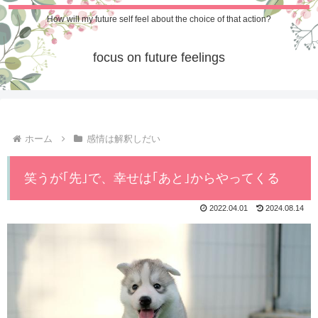
How will my future self feel about the choice of that action?
focus on future feelings
ホーム
感情は解釈しだい
笑うが｢先｣で、幸せは｢あと｣からやってくる
2022.04.01
2024.08.14