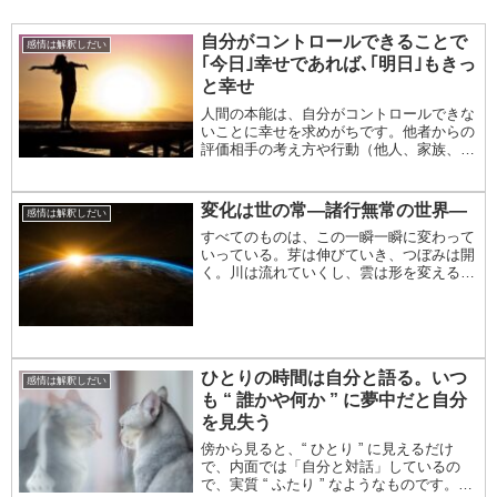
自分がコントロールできることで
感情は解釈しだい
｢今日｣幸せであれば､｢明日｣もきっ
と幸せ
人間の本能は、自分がコントロールできな
いことに幸せを求めがちです。他者からの
評価相手の考え方や行動（他人、家族、部
下、上司等）環境（住んでいる場所、会
社、コミュニティ等）外部要因は 誰かを
幸せにするために 存在しているのではあ
変化は世の常―諸行無常の世界―
感情は解釈しだい
りません。外部...
すべてのものは、この一瞬一瞬に変わって
いっている。芽は伸びていき、つぼみは開
く。川は流れていくし、雲は形を変える。
流れ星も、虹も、オーロラも、現れては消
える。木の葉は落ちて、桜は散る。建物は
いつか壊れるし、生きているものはいつか
この世を去り...
ひとりの時間は自分と語る。いつ
感情は解釈しだい
も “ 誰かや何か ” に夢中だと自分
を見失う
傍から見ると、“ ひとり ” に見えるだけ
で、内面では「自分と対話」しているの
で、実質 “ ふたり ” なようなものです。ひ