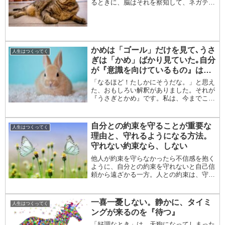
るときに、脳はそれを察知して、ネガティ
ブな感情を湧かせて、そちらに意識を向け
させようとします。それは、原始時代のよ
うに、いつ猛獣に襲われるか分からない状
況で生き抜く...
かめは「ゴール」だけを見て､うさ
人生はつくってく
ぎは「かめ」ばかり見ていた｡自分
が『意識を向けているもの』は何
か？
「なるほど！たしかにそうだな。」と思え
た、おもしろい解釈がありました。それが
『うさぎとかめ』です。私は、今までこの
童話の教訓は、どんなに優勢でも油断して
はいけない一歩一歩、コツコツと、前に進
み続けることを、教えてくれているんだな
自分との約束を守ることが重要な
人生はつくってく
と思っていま...
理由と、守れるようになる方法。
守れない約束なら、しない
他人が約束を守らなかったら不信感を抱く
ように、自分との約束を守れないと自己信
頼から遠ざかる一方。人との約束は、守る
ことを前提にして慎重に結ぶけれど、自分
との約束となると守れたらいいなくらいの
安易な気持ちで結んでしまっていません
一喜一憂しない。静かに、タイミ
人生はつくってく
か？
ングが来るのを『待つ』
「好調なとき」は、天狗になってしまった