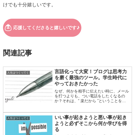
けでも十分嬉しいです。
関連記事
言語化って大変！ブログは思考力
人生はつくってく
を磨く最強のツール。学生時代に
やっておきたかった
なぜ、何かを相手に伝えたい時に、メール
を打つよりも、つい電話をしたくなるの
か？それは、“ 楽だから ”ということを、
あらためて感じました。伝えたいことを
「文章に変換する」というのは、「考え
る」という作業をともないます。それが面
いい事が起きようと悪い事が起き
人生はつくってく
倒くさいのです...
ようと必ずそこから何か学びを得
る