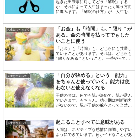
起きた出来事に対してどう「解釈」する
か、それによって人生はまったく違う方向
に進みます。「解釈の仕方」が、人生を左
右する鍵となります。どんな経験も、考え
方や捉え方次第で好転させられるのです。
以下、 本書『真・億万長者思考 貧乏・無
「お金」も「時間」も､ “ 限り ” が
人生はつくってく
理心中・無期...
ある。命の時間を払ってでもした
いことに使う
「お金」も「時間」も、どちらにも共通し
ていることがあります。それは、どちらも
“ 限りがある ” ということ。一番やっては
いけないこと 限りがあるものに対して、
一番やってはいけないのは、「無計画」に
使うことです。お金は、何かに使えば、何
「自分が決める」という「能力」
人生はつくってく
かが...
をちゃんと使っていく。能力は使
わないと使えなくなる
子供の頃は、何でも親が決めて、親が選ん
でいきます。もちろん、幼少期は判断能力
がないので、親が子供の舵をとって当然で
す。しかし、親が決めてくれる状態に慣れ
てしまうと、自分の判断では決められなく
なり、志望校、就職先、下手すると結婚相
起こることすべてに意味がある
人生はつくってく
手まで、親の...
人間は、ネガティブな感情に同調しやすい
ようにできています。何かイヤなことがあ