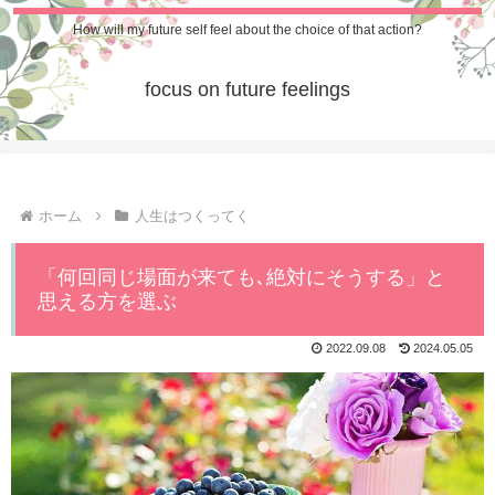
How will my future self feel about the choice of that action?
focus on future feelings
ホーム
人生はつくってく
「何回同じ場面が来ても､絶対にそうする」と
思える方を選ぶ
2022.09.08
2024.05.05