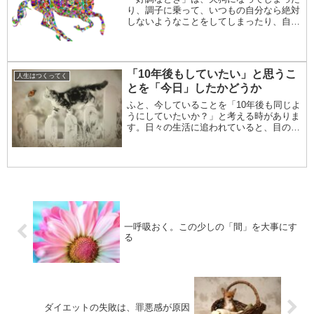
り、調子に乗って、いつもの自分なら絶対
しないようなことをしてしまったり、自分
を見失わせることがあります。塞翁が馬と
いう故事は、幸運に思えることがあった時
こそ気を引き締めて、不運に思えることが
あった時でも...
「10年後もしていたい」と思うこ
人生はつくってく
とを「今日」したかどうか
ふと、今していることを「10年後も同じよ
うにしていたいか？」と考える時がありま
す。日々の生活に追われていると、目の前
のやらなければならないことに意識が向き
がちです。今の仕事、今の生活習慣、まさ
に今している行動などに対して、自分がど
う感じてい...
一呼吸おく。この少しの「間」を大事にす
る
ダイエットの失敗は、罪悪感が原因