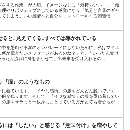
ジをする作業」が大切。イメージなしに「気持ちいい！」「最
無理やりポジティブにしている感覚になり「気分と言葉のギャ
ってしまう。いい感情へと自分をコントロールする朝習慣
せると､見えてくる｡すべては導かれている
の中を愚痴や不満のオンパレードにしないために、私はマイル
何か伝えたいメッセージがあるのね？」と、 “ いったん受け
いったん流れに身をまかせて、出来事を受け入れるの...
う『服』のようなもの
下に着ています。「イヤな感情」の服をどんどん脱いでいく
の服が残ります。そして、「イヤな感情」の服を重ね着してい
」の服をサラっと一枚身にまとっている方がとても着心地が良
るには『したい』と感じる『意味付け』を増やして