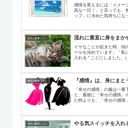
感情を変えるには「イメー
高な一日！」と言っても、
ップ」に冷めた気持ちにな
流れに素直に身をまか
感情は解釈しだい
イヤなことが起きた時、頭
ールを決めています。「私に
入れる ” ことにしました。
『感情』は、身にまと
感情は解釈しだい
「幸せの感情」の服は一番
と、最後に「幸せの感情」
た時よりも、「幸せの感情
く...
やる気スイッチを入れ
感情は解釈しだい