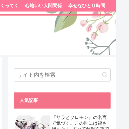
つくってく
心地いい人間関係
幸せなひとり時間
人気記事
『サラとソロモン』の名言
で気づく。この世には福も
禍もなく､すべて解釈次第で