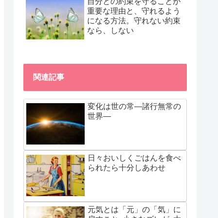
自分との約束を守ることが
重要な理由と、守れるよう
になる方法。守れない約束
なら、しない
関連記事
変化は世の常―諸行無常の
世界―
日々おいしくごはんを食べ
られたら十分しあわせ
元気とは「元」の「気」に