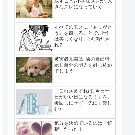
戻すこと｡小さなズレが､大
きなズレになっていく
すべてのモノに『ありがと
う』を感じることで､所作
は美しくなり､心も満たさ
れる
被害者意識は｢負の自己暗
示｣｡自分の能力を封じ込め
てしまう
「これさえすれば､今日一
日がいい日になる！」を、
後回しにせず「先に」楽し
む♪
気分を決めているのは「解
釈」だった！