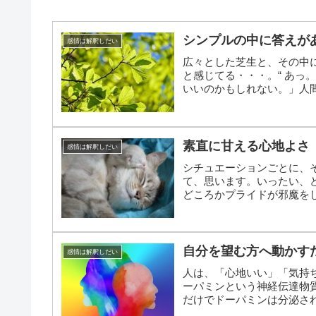
シンプルの中に答えが
感情は解釈しだい
広々とした芝生と、その中
と感じてる・・・。“ あっ
いいのかもしれない。」人間
素直に甘える心地よさ
感情は解釈しだい
シチュエーションごとに、
て、思います。いったい、
どころかプライドが邪魔を
ま...
自分を望む方へ動かす
感情は解釈しだい
人は、「心地いい」「気持
ーパミンという神経伝達物
だけでドーパミンは分泌さ
ト...