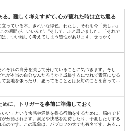
ある。難しく考えすぎて､心が疲れた時は立ち返る
に立っている木。きれいな緑色。わたし、それを今「美しい」
。この瞬間が、いいんだ。”そして、ふと思いました。「それで
は、つい難しく考えてしまう習性があります。せっかく...
それぞれの自分を演じて分けていることに気づきます。そし
どれが本当の自分なんだろうか？成長するにつれて素直になる
して意地を張ったり、思ってることとは反対のことを言ってし
ために、トリガーを事前に準備しておく
ちいい」という快感や満足を得る行動をするために、脳内でド
質が分泌されます。満足や快感を期待したり、予測したりする
れるのです。この現象は、パブロフの犬でも有名です。ある